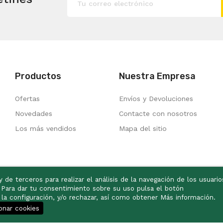
Productos
Nuestra Empresa
Ofertas
Envíos y Devoluciones
Novedades
Contacte con nosotros
Los más vendidos
Mapa del sitio
 de terceros para realizar el análisis de la navegación de los usuario
. Para dar tu consentimiento sobre su uso pulsa el botón
a configuración, y/o rechazar, así como obtener Más información.
onar cookies