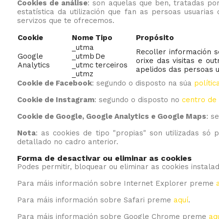
Cookies de análise
: son aquelas que ben, tratadas por
estatística da utilización que fan as persoas usuaria
servizos que te ofrecemos.
Cookie
Nome
Tipo
Propósito
_utma
Recoller información s
Google
_utmb
De
orixe das visitas e ou
Analytics
_utmc
terceiros
apelidos das persoas u
_utmz
Cookie de Facebook
: segundo o disposto na súa
polític
Cookie de Instagram
: segundo o disposto no
centro de
Cookie de Google, Google Analytics e Google Maps
: s
Nota
: as cookies de tipo "propias" son utilizadas só
detallado no cadro anterior.
Forma de desactivar ou eliminar as cookies
Podes permitir, bloquear ou eliminar as cookies instala
Para máis información sobre Internet Explorer preme
Para máis información sobre Safari preme
aquí
.
Para máis información sobre Google Chrome preme
aq