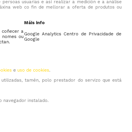
 persoas usuarias e así realizar a medición e a análise
 páxina web co fin de mellorar a oferta de produtos ou
Máis info
e coñecer a
Google Analytics Centro de Privacidade de
os nomes ou
Google
ctan.
ookies
e
uso de cookies
.
 utilizadas, tamén, polo prestador do servizo que está
do navegador instalado.