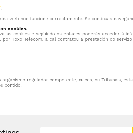
í
.
áxina web non funcione correctamente. Se continúas navega
 as cookies.
iliza as cookies e seguindo os enlaces poderás acceder á in
da por Toxo Telecom, a cal contratou a prestación do serviz
 organismo regulador competente, xuíces, ou Tribunais, esta
u contido.
etines