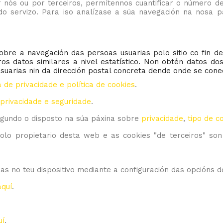
 nós ou por terceiros, permítennos cuantificar o número de
s do servizo. Para iso analízase a súa navegación na nosa
obre a navegación das persoas usuarias polo sitio co fin d
tros datos similares a nivel estatístico. Non obtén datos d
suarias nin da dirección postal concreta dende onde se cone
a de privacidade e política de cookies
.
 privacidade e seguridade
.
egundo o disposto na súa páxina sobre
privacidade
,
tipo de c
 polo propietario desta web e as cookies "de terceiros" son
das no teu dispositivo mediante a configuración das opcións 
aquí
.
uí
.