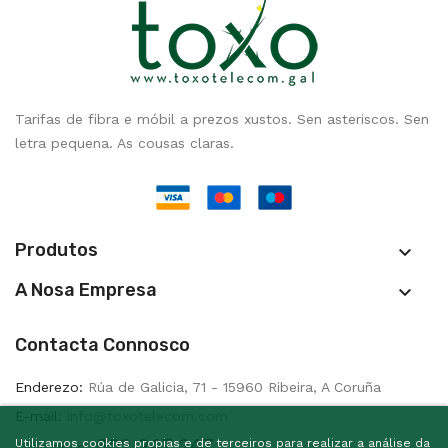
Tarifas de fibra e móbil a prezos xustos. Sen asteriscos. Sen
letra pequena. As cousas claras.
Produtos

A Nosa Empresa

Contacta Connosco
Enderezo:
Rúa de Galicia, 71 - 15960 Ribeira, A Coruña
E-mail:
info@toxotelecom.com
602 247 247
Utilizamos cookies propias e de terceiros para realizar a análise da
Chámanos: