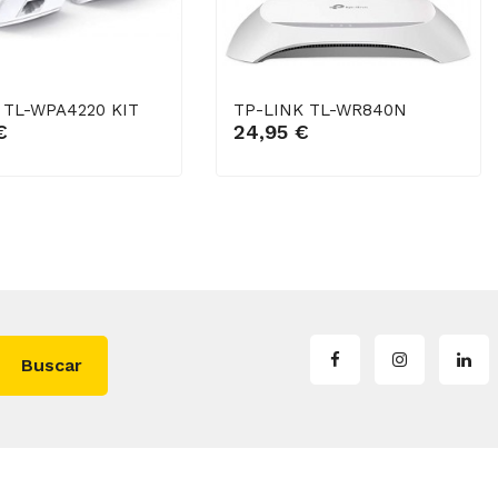
 TL-WPA4220 KIT
TP-LINK TL-WR840N
dir ao carro
Engadir ao carro
€
24,95 €
Buscar