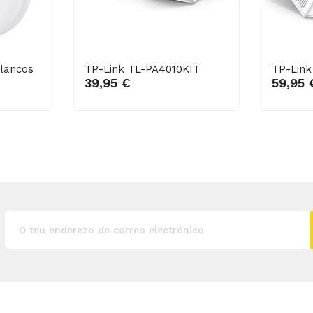
Blancos
TP-Link TL-PA4010KIT
TP-Link
Engadir ao carro
Enga
39,95 €
59,95 