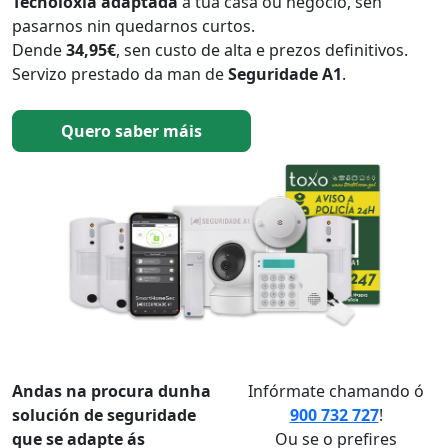
Tecnoloxía adaptada
á túa casa ou negocio, sen
pasarnos nin quedarnos curtos.
Dende
34,95€
, sen custo de alta e prezos definitivos.
Servizo prestado da man de
Seguridade A1
.
Quero saber máis
Andas na procura dunha
Infórmate chamando ó
solución de seguridade
900 732 727
!
que se adapte ás
Ou se o prefires