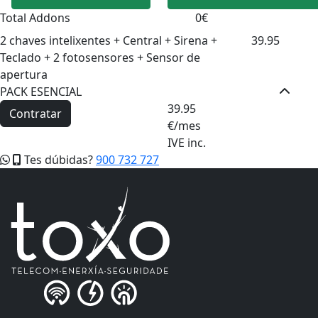
Total Addons
0
€
2 chaves intelixentes + Central + Sirena +
39.95
Teclado + 2 fotosensores + Sensor de
apertura
PACK ESENCIAL
39.95
Contratar
€/mes
IVE inc.
Tes dúbidas?
900 732 727