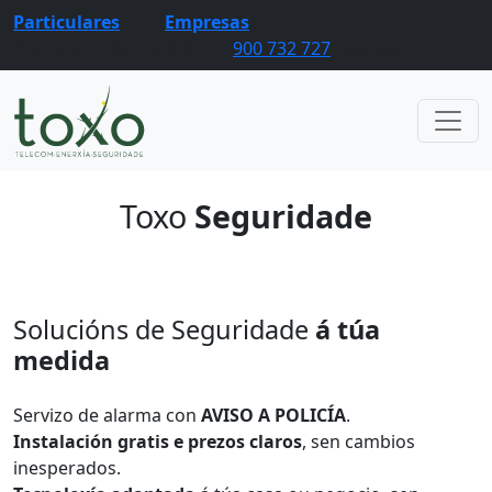
Particulares
|
Empresas
Atención ó cliente 24h*
900 732 727
Falamos?
|
Toxo
Seguridade
Solucións de Seguridade
á túa
medida
Servizo de alarma con
AVISO A POLICÍA
.
Instalación gratis e prezos claros
, sen cambios
inesperados.