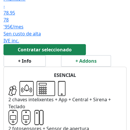
-
78.95
78
'95€/mes
Sen custo de alta
IVE inc.
Contratar seleccionado
+ Info
+ Addons
ESENCIAL
2 chaves intelixentes + App + Central + Sirena +
Teclado
2 fotosensores + Sensor de apertura